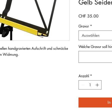
Gelb Seide
Preis
CHF 35.00
Gravur
*
Auswählen
Welche Gravur soll hi
uellen handgravierten Aufschrift und schmücke
ten Widmung.
Anzahl
*
In